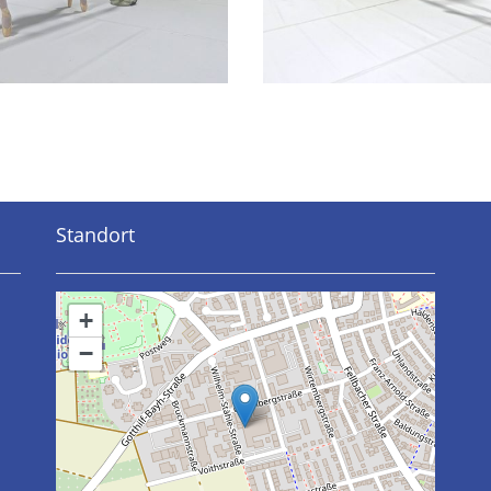
Standort
+
−